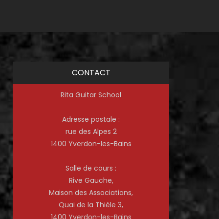
:: Prestations ::
:: À propos de Rita ::
:: Galerie ::
:: Évènements ::
CONTACT
:: Règlement et tarifs ::
Rita Guitar School
:: Livre d’or ::
Adresse postale :
rue des Alpes 2
1400 Yverdon-les-Bains
Salle de cours :
Rive Gauche,
Maison des Associations,
Quai de la Thièle 3,
1400 Yverdon-les-Bains