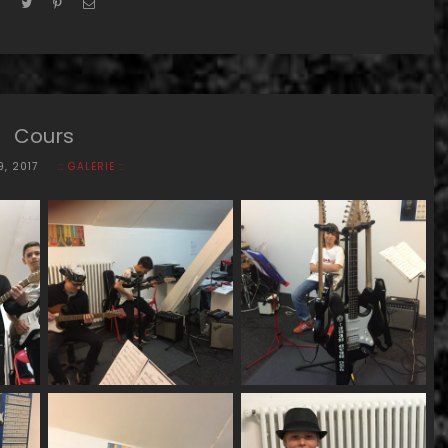
Cours
9, 2017
:: GALERIE ::